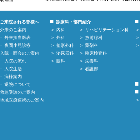
597番地
ご来院される皆様へ
診療科・部門紹介
外来のご案内
内科
リハビリテーション科
外来担当医表
外科
放射線科
夜間小児診療
整形外科
薬剤科
入院・面会のご案内
泌尿器科
臨床検査科
入院の流れ
眼科
栄養科
入院生活
看護部
病棟案内
退院について
救急受診のご案内
地域医療連携のご案内