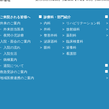
597番地
ご来院される皆様へ
診療科・部門紹介
外来のご案内
内科
リハビリテーション科
外来担当医表
外科
放射線科
夜間小児診療
整形外科
薬剤科
入院・面会のご案内
泌尿器科
臨床検査科
入院の流れ
眼科
栄養科
入院生活
看護部
病棟案内
退院について
救急受診のご案内
地域医療連携のご案内