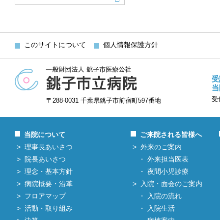
このサイトについて
個人情報保護方針
受
当
受
〒288-0031 千葉県銚子市前宿町597番地
当院について
ご来院される皆様へ
理事長あいさつ
外来のご案内
院長あいさつ
外来担当医表
理念・基本方針
夜間小児診療
病院概要・沿革
入院・面会のご案内
フロアマップ
入院の流れ
活動・取り組み
入院生活