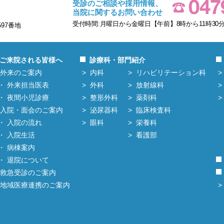
受診のご相談や採用情報、
当院に関するお問い合わせ
受付時間:月曜日から金曜日【午前】8時から11時30分
597番地
ご来院される皆様へ
診療科・部門紹介
外来のご案内
内科
リハビリテーション科
外来担当医表
外科
放射線科
夜間小児診療
整形外科
薬剤科
入院・面会のご案内
泌尿器科
臨床検査科
入院の流れ
眼科
栄養科
入院生活
看護部
病棟案内
退院について
救急受診のご案内
地域医療連携のご案内