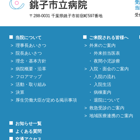
受
当
受
〒288-0031 千葉県銚子市前宿町597番地
当院について
ご来院される皆様へ
理事長あいさつ
外来のご案内
院長あいさつ
外来担当医表
理念・基本方針
夜間小児診療
病院概要・沿革
入院・面会のご案内
フロアマップ
入院の流れ
活動・取り組み
入院生活
決算
病棟案内
厚生労働大臣が定める掲示事項
退院について
救急受診のご案内
地域医療連携のご案内
お知らせ一覧
よくある質問
交通アクセス