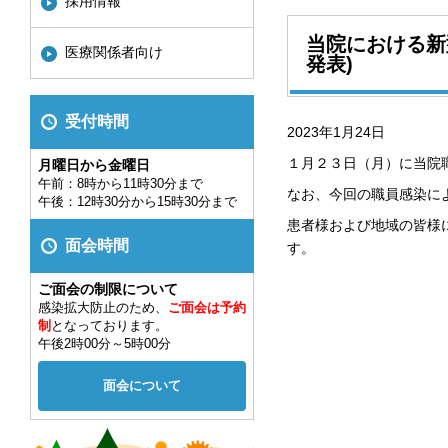
採用情報
当院における新
医療関係者向け
発表)
受付時間
2023年1月24日
１月２３日（月）に当院
月曜日から金曜日
午前：8時から11時30分まで
なお、今回の職員感染に
午後：12時30分から15時30分まで
患者様および地域の皆様
面会時間
す。
ご面会の制限について
感染拡大防止のため、
ご面会は予約
制
となっております。
午後2時00分～5時00分
面会について