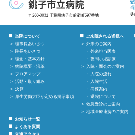
受
当
受
〒288-0031 千葉県銚子市前宿町597番地
当院について
ご来院される皆様へ
理事長あいさつ
外来のご案内
院長あいさつ
外来担当医表
理念・基本方針
夜間小児診療
病院概要・沿革
入院・面会のご案内
フロアマップ
入院の流れ
活動・取り組み
入院生活
決算
病棟案内
厚生労働大臣が定める掲示事項
退院について
救急受診のご案内
地域医療連携のご案内
お知らせ一覧
よくある質問
交通アクセス