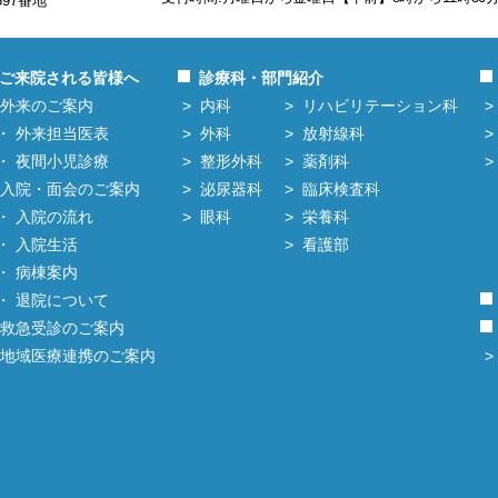
597番地
ご来院される皆様へ
診療科・部門紹介
外来のご案内
内科
リハビリテーション科
外来担当医表
外科
放射線科
夜間小児診療
整形外科
薬剤科
入院・面会のご案内
泌尿器科
臨床検査科
入院の流れ
眼科
栄養科
入院生活
看護部
病棟案内
退院について
救急受診のご案内
地域医療連携のご案内