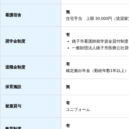
無
看護宿舎
住宅手当 上限 30,000円（賃貸家
有
奨学金制度
銚子市看護師就学資金貸付制度
一般財団法人銚子市医療公社奨
有
退職金制度
確定拠出年金（勤続年数1年以上）
保育施設
無
有
被服貸与
ユニフォーム
有
教育制度