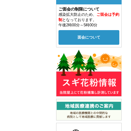
ご面会の制限について
感染拡大防止のため、
ご面会は予約
制
となっております。
午後2時00分～5時00分
面会について