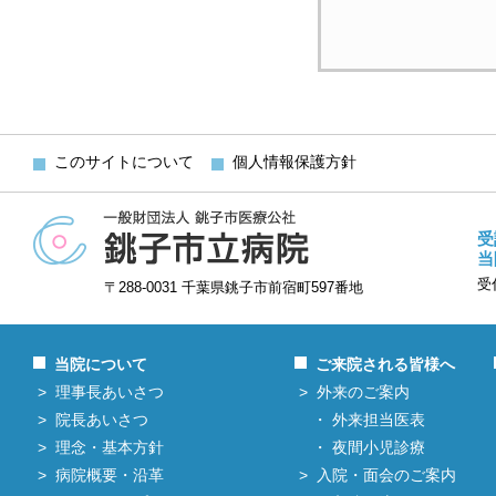
このサイトについて
個人情報保護方針
受
当
受
〒288-0031 千葉県銚子市前宿町597番地
当院について
ご来院される皆様へ
理事長あいさつ
外来のご案内
院長あいさつ
外来担当医表
理念・基本方針
夜間小児診療
病院概要・沿革
入院・面会のご案内